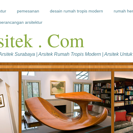
ktur
pemesanan
desain rumah tropis modern
rumah hem
erancangan arsitektur
sitek . Com
 | Arsitek Surabaya | Arsitek Rumah Tropis Modern | Arsitek Un