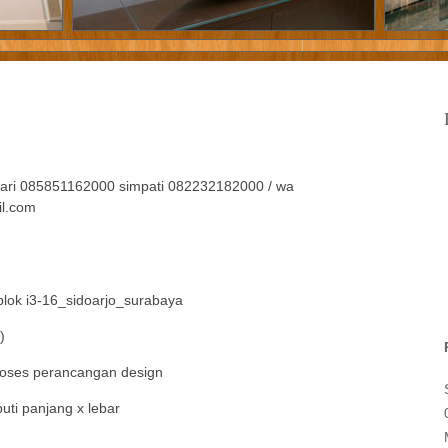
tari 085851162000 simpati 082232182000 / wa
il.com
ok i3-16_sidoarjo_surabaya
)
proses perancangan design
uti panjang x lebar