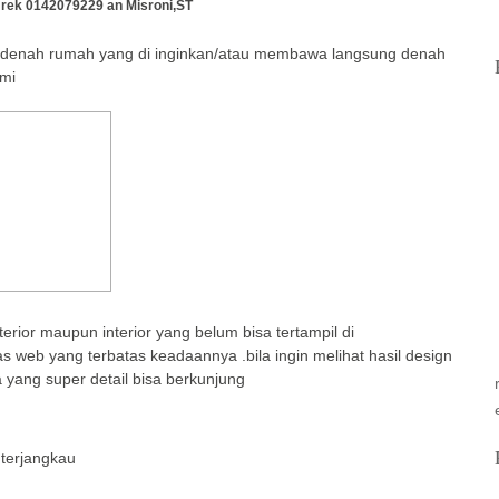
rek 0142079229 an Misroni,ST
a denah rumah yang di inginkan/atau membawa langsung denah
ami
rior maupun interior yang belum bisa tertampil di
 web yang terbatas keadaannya .bila ingin melihat hasil design
 yang super detail bisa berkunjung
terjangkau