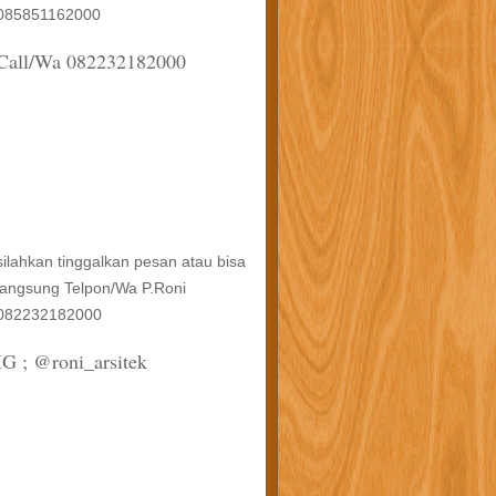
085851162000
Call/Wa 082232182000
silahkan tinggalkan pesan atau bisa
langsung Telpon/Wa P.Roni
082232182000
IG ; @roni_arsitek