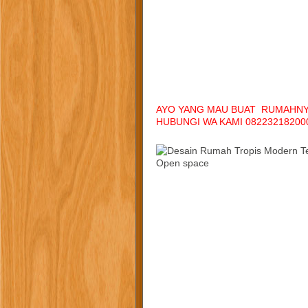
AYO YANG MAU BUAT RUMAHNYA
HUBUNGI WA KAMI 082232182