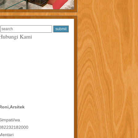
Hubungi Kami
Roni,Arsitek
Simpati/wa
082232182000
Mentari