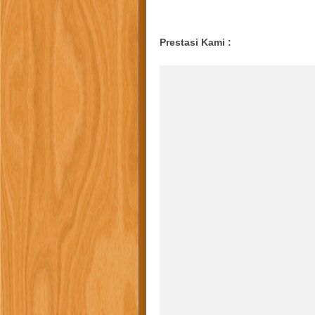
harga jasa arsitek surabaya , jasa gambar arsitek surabaya , konsult
surabaya , harga jasa desain rumah surabaya , jasa desain ruma
Prestasi Kami :