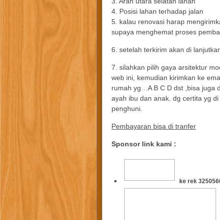
3. Arah utara selatan lahan
4. Posisi lahan terhadap jalan
5. kalau renovasi harap mengirim
supaya menghemat proses pemba
6. setelah terkirim akan di lanjut
7. silahkan pilih gaya arsitektur m
web ini, kemudian kirimkan ke email 
rumah yg…A B C D dst ,bisa juga di
ayah ibu dan anak. dg certita yg d
penghuni.
Pembayaran bisa di tranfer
Sponsor link kami :
ke rek 325056