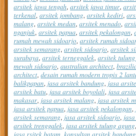
arsitek jawa tengah
arsitek jawa timur
arsi
,
,
terkenal
arsitek jombang
arsitek kediri
ars
,
,
,
malang
arsitek medan
arsitek menado
ars
,
,
,
nganjuk
arsitek papua
arsitek pekalongan
,
,
,
rumah mewah sidoarjo
arsitek rumah sidoa
,
arsitek semarang
arsitek sidoarjo
arsitek s
,
,
surabaya
arsitek terneggalek
arsitek tulun
,
,
mewah sidoarjo
australian architect
brazili
,
,
architect
desain rumah modern tropis 2 lant
,
balikpapan
jasa arsitek bandung
jasa arsit
,
,
arsitek batu
jasa arsitek boyolali
jasa arsit
,
,
makasar
jasa arsitek malang
jasa arsitek 
,
,
jasa arsitek papua
jasa arsitek pekalongan
,
,
arsitek semarang
jasa arsitek sidoarjo
jasa
,
,
arsitek trenggalek
jasa arsitek tulung agung
,
jasa rsitek batam
konsultan arsitek bandung
,