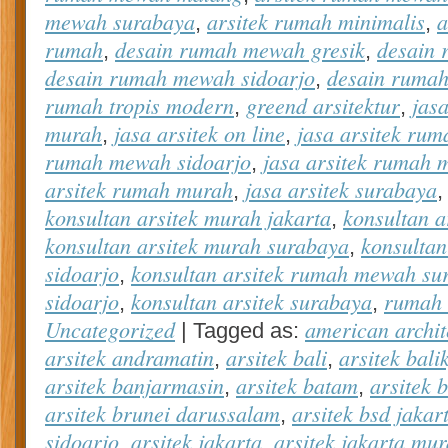
mewah surabaya
arsitek rumah minimalis
a
,
,
rumah
desain rumah mewah gresik
desain
,
,
desain rumah mewah sidoarjo
desain ruma
,
rumah tropis modern
greend arsitektur
jasa
,
,
murah
jasa arsitek on line
jasa arsitek ru
,
,
rumah mewah sidoarjo
jasa arsitek rumah
,
arsitek rumah murah
jasa arsitek surabaya
,
konsultan arsitek murah jakarta
konsultan a
,
konsultan arsitek murah surabaya
konsulta
,
sidoarjo
konsultan arsitek rumah mewah su
,
sidoarjo
konsultan arsitek surabaya
rumah 
,
,
Uncategorized
american archit
|
Tagged as:
arsitek andramatin
arsitek bali
arsitek bal
,
,
arsitek banjarmasin
arsitek batam
arsitek 
,
,
arsitek brunei darussalam
arsitek bsd jakar
,
sidoarjo
arsitek jakarta
arsitek jakarta mu
,
,