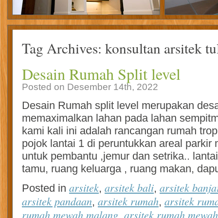
Tag Archives:
konsultan arsitek t
Desain Rumah Split level
Posted on Desember 14th, 2022
Desain Rumah split level merupakan de
memaximalkan lahan pada lahan sempit
kami kali ini adalah rancangan rumah tropi
pojok lantai 1 di peruntukkan areal parkir
untuk pembantu ,jemur dan setrika.. lantai
tamu, ruang keluarga , ruang makan, dap
arsitek
arsitek bali
arsitek banj
Posted in
,
,
arsitek pandaan
arsitek rumah
arsitek rum
,
,
rumah mewah malang
arsitek rumah mewah
,